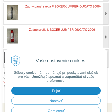
Zadný panel svetla P BOXER-JUMPER-DUCATO 2006-
Zadné svetlo L BOXER-JUMPER-DUCATO 2006--
Bočné svetlá BOXER - JUMPER - DUCATO 2006--
Vaše nastavenie cookies
Súbory cookie nám pomáhajú pri poskytovaní služieb
Pri zaslaní tovaru mimo územia Slovenskej republiky budú ku každej
pre vás. Umožňujú spoznať a zapamätať si vaše
objednávke prirátané
náklady na dopravu mimo územia SR
podľa
preferencie.
obchodných podmienok
. O cene Vás budeme vopred informovať telefonicky
alebo e-mailom.
Prijať
Nastaviť
Odmietnuť