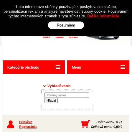
Obchodné podmienky
Kontakt
Tieto internetové stránky používajú k poskytovaniu služieb,
personalizácií reklám a analýze návštevnosti súbory cookie. Používaním
týchto internetových stránok s tým súhlasíte.
Ďalšie informácie
Rozumiem
Kategórie obchodu
Menu
Vyhľadávanie
Prihlásiť
Počet kusov:
0 ks
Registrácia
Celková cena:
0,00 €