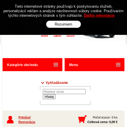
Obchodné podmienky
Kontakt
Tieto internetové stránky používajú k poskytovaniu služieb,
personalizácií reklám a analýze návštevnosti súbory cookie. Používaním
týchto internetových stránok s tým súhlasíte.
Ďalšie informácie
Rozumiem
Kategórie obchodu
Menu
Vyhľadávanie
Prihlásiť
Počet kusov:
0 ks
Registrácia
Celková cena:
0,00 €