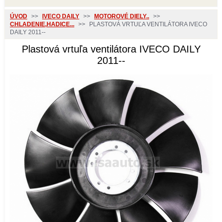
ÚVOD
>>
IVECO DAILY
>>
MOTOROVÉ DIELY..
>>
CHLADENIE,HADICE...
>>
PLASTOVÁ VRTUĽA VENTILÁTORA IVECO
DAILY 2011--
Plastová vrtuľa ventilátora IVECO DAILY
2011--