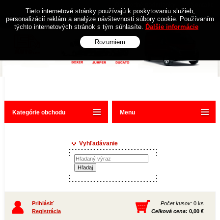
Obchodné podmienky
Kontakt
Tieto internetové stránky používajú k poskytovaniu služieb,
personalizácií reklám a analýze návštevnosti súbory cookie. Používaním
týchto internetových stránok s tým súhlasíte.
Ďalšie informácie
Rozumiem
Kategórie obchodu
Menu
Vyhľadávanie
Prihlásiť
Počet kusov:
0 ks
Registrácia
Celková cena:
0,00 €