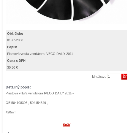
Obj. čislo:
019052038
Popis:
Plastová vrtuľa ventilátora IVECO DAILY 2011--
Cena s DPH
30,30 €
Množstvo
Detailný popis:
Plastová vrtuľa ventilátora IVECO DAILY 2011--
OE 504108306 , 504154349 ,
420mm
Späť