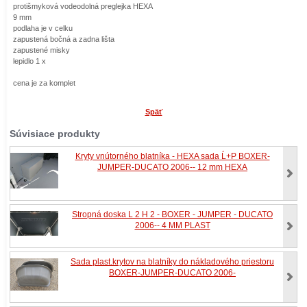
protišmyková vodeodolná preglejka HEXA
9 mm
podlaha je v celku
zapustená bočná a zadna lišta
zapustené misky
lepidlo 1 x
cena je za komplet
Späť
Súvisiace produkty
Kryty vnútorného blatníka - HEXA sada Ĺ+P BOXER-
JUMPER-DUCATO 2006-- 12 mm HEXA
Stropná doska L 2 H 2 - BOXER - JUMPER - DUCATO
2006-- 4 MM PLAST
Sada plast.krytov na blatníky do nákladového priestoru
BOXER-JUMPER-DUCATO 2006-