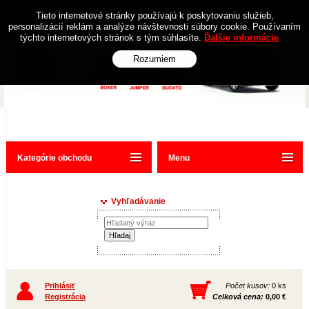
Obchodné podmienky
Kontakt
Tieto internetové stránky používajú k poskytovaniu služieb,
personalizácií reklám a analýze návštevnosti súbory cookie. Používaním
týchto internetových stránok s tým súhlasíte.
Ďalšie informácie
Rozumiem
Kategórie obchodu
Menu
Vyhľadávanie
Prihlásiť
Počet kusov:
0 ks
Registrácia
Celková cena:
0,00 €