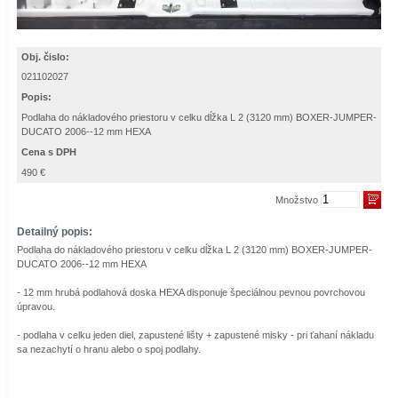
Obj. čislo:
021102027
Popis:
Podlaha do nákladového priestoru v celku dĺžka L 2 (3120 mm) BOXER-JUMPER-
DUCATO 2006--12 mm HEXA
Cena s DPH
490 €
Množstvo
Detailný popis:
Podlaha do nákladového priestoru v celku dĺžka L 2 (3120 mm) BOXER-JUMPER-
DUCATO 2006--12 mm HEXA
- 12 mm hrubá podlahová doska HEXA disponuje špeciálnou pevnou povrchovou
úpravou.
- podlaha v celku jeden diel, zapustené lišty + zapustené misky - pri ťahaní nákladu
sa nezachytí o hranu alebo o spoj podlahy.