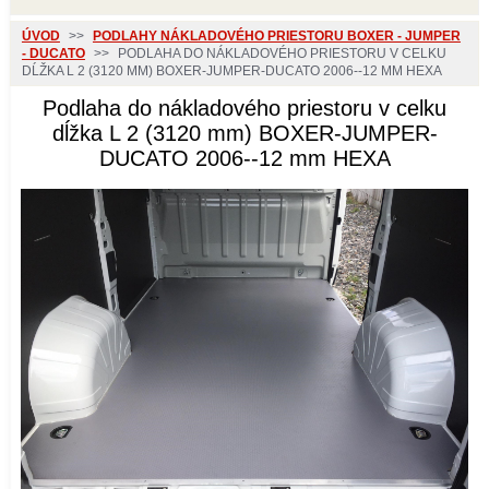
ÚVOD
>>
PODLAHY NÁKLADOVÉHO PRIESTORU BOXER - JUMPER
- DUCATO
>>
PODLAHA DO NÁKLADOVÉHO PRIESTORU V CELKU
DĹŽKA L 2 (3120 MM) BOXER-JUMPER-DUCATO 2006--12 MM HEXA
Podlaha do nákladového priestoru v celku
dĺžka L 2 (3120 mm) BOXER-JUMPER-
DUCATO 2006--12 mm HEXA