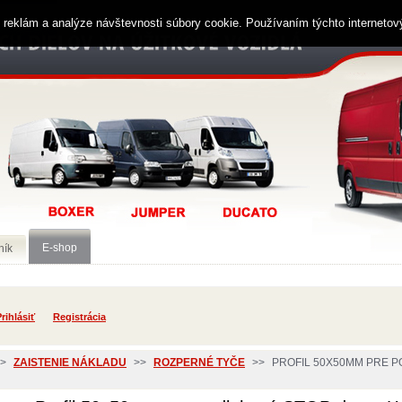
ií reklám a analýze návštevnosti súbory cookie. Používaním týchto interneto
E-shop
ník
rihlásiť
Registrácia
>
ZAISTENIE NÁKLADU
>>
ROZPERNÉ TYČE
>>
PROFIL 50X50MM PRE P