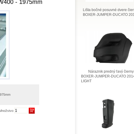
LW400 - 1975mm
Lišta bočné posuvné dvere čie
BOXER-JUMPER-DUCATO 201
Náraznik predný ľavý čierny
BOXER-JUMPER-DUCATO 2014
LIGHT
 1975mm
Množstvo