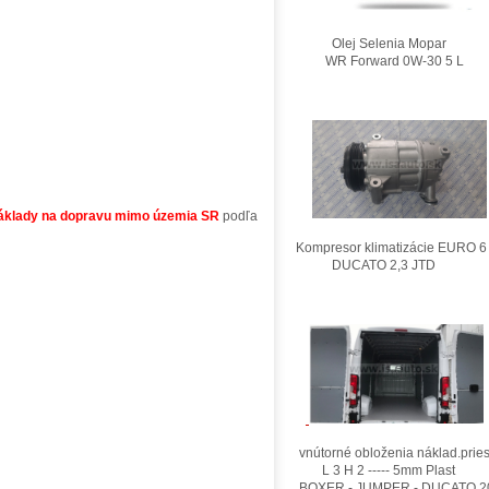
Olej Selenia Mopar
WR Forward 0W-30 5 L
áklady na dopravu mimo územia SR
podľa
Kompresor klimatizácie EURO 6
DUCATO 2,3 JTD
vnútorné obloženia náklad.pries
L 3 H 2 ----- 5mm Plast
BOXER - JUMPER - DUCATO 2