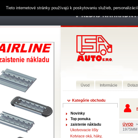
Tieto internetové stránky používajú k poskytovaniu služieb, personalizác
Úvod
Informácie
Dotaz
Kategórie obchodu
P
Novinky
Top ponuka
zaistenie nákladu
ÚVOD
>
1975MM
Ukotvovacie lišty
Kotviace oká, háky,