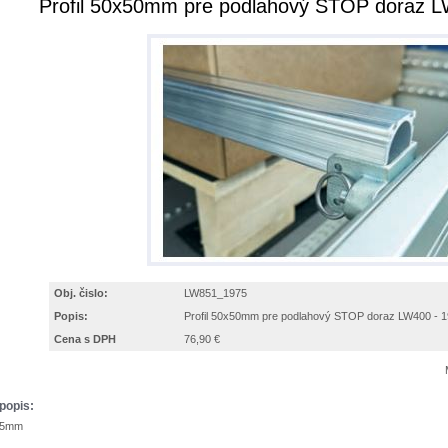
Profil 50x50mm pre podlahový STOP doraz 
Obj. čislo:
LW851_1975
Popis:
Profil 50x50mm pre podlahový STOP doraz LW400 -
Cena s DPH
76,90 €
popis:
975mm