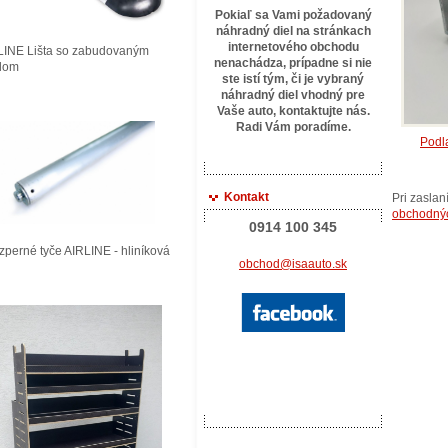
Pokiaľ sa Vami požadovaný
náhradný diel na stránkach
internetového obchodu
LINE Lišta so zabudovaným
nenachádza, prípadne si nie
tlom
ste istí tým, či je vybraný
náhradný diel vhodný pre
Vaše auto, kontaktujte
nás.
Radi Vám poradíme.
Podl
Kontakt
Pri zasla
obchodný
0914 100 345
perné tyče AIRLINE - hliníková
obchod@isaauto.sk