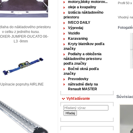
motory,bloky motorov...
Profil 50
oleje a kvapaliny
izolácia nákladového
priestoru
Vhodný na
IVECO DAILY
laha do nákladového priestoru
Fotogalé
Výpredaj
elku z jedného kusu.
Vozidlo
XER-JUMPER-DUCATO 06-
Karavaning
3 -9mm
Kryty blatníkov podľa
značky
Podlahy a obloženia
nákladového priestoru
podľa značky
Bočné okná podľa
značky
Prevodovky
nacie popruhy AIRLINE
náhradné diely na
Renault MASTER
Súvisia
Vyhľadávanie