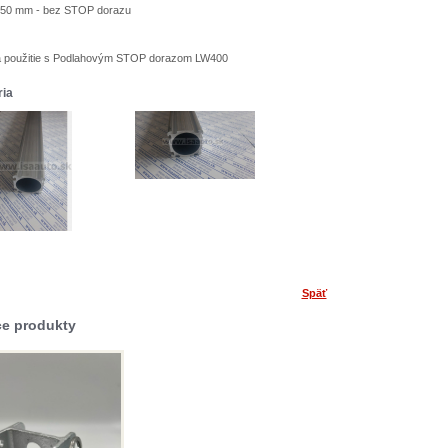
 x 50 mm - bez STOP dorazu
 použitie s Podlahovým STOP dorazom LW400
ria
Späť
ce produkty