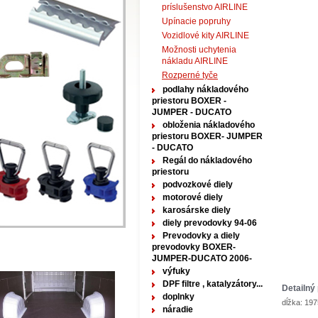
príslušenstvo AIRLINE
Upínacie popruhy
Vozidlové kity AIRLINE
Možnosti uchytenia
nákladu AIRLINE
Rozperné tyče
podlahy nákladového
priestoru BOXER -
JUMPER - DUCATO
obloženia nákladového
priestoru BOXER- JUMPER
- DUCATO
Regál do nákladového
priestoru
podvozkové diely
motorové diely
karosárske diely
diely prevodovky 94-06
Prevodovky a diely
prevodovky BOXER-
JUMPER-DUCATO 2006-
výfuky
DPF filtre , katalyzátory...
Detailný 
doplnky
dĺžka: 1
náradie