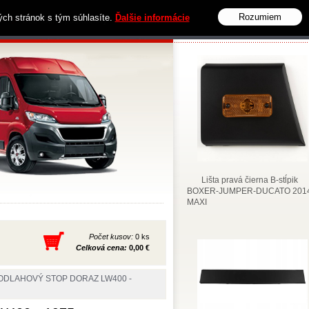
Rozumiem
vých stránok s tým súhlasíte.
Ďalšie informácie
Obchodné podmienky
Kontakt
Lišta pravá čierna B-stĺpik
BOXER-JUMPER-DUCATO 2014
MAXI
Počet kusov:
0 ks
Celková cena:
0,00 €
ODLAHOVÝ STOP DORAZ LW400 -