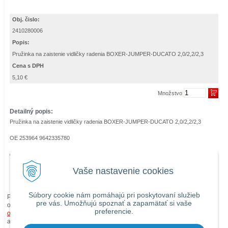
Obj. čislo:
2410280006
Popis:
Pružinka na zaistenie vidličky radenia BOXER-JUMPER-DUCATO 2,0/2,2/2,3
Cena s DPH
5,10 €
Množstvo
Detailný popis:
Pružinka na zaistenie vidličky radenia BOXER-JUMPER-DUCATO 2,0/2,2/2,3
OE 253964 9642335780
diel pre prevodovku MLGU (2 hriadele)
Vaše nastavenie cookies
Späť
Súbory cookie nám pomáhajú pri poskytovaní služieb
Pri zaslaní tovaru mimo územia Slovenskej republiky budú ku každej
pre vás. Umožňujú spoznať a zapamätať si vaše
objednávke prirátané
náklady na dopravu mimo územia SR
podľa
preferencie.
obchodných podmienok
. O cene Vás budeme vopred informovať telefonicky
alebo e-mailom.