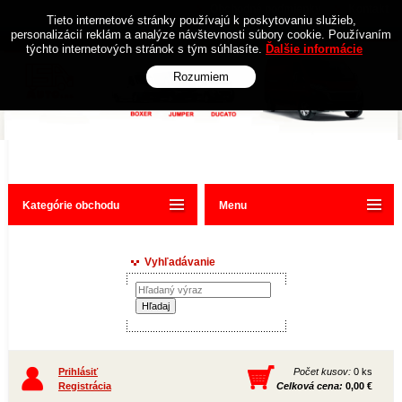
Obchodné podmienky
Kontakt
Tieto internetové stránky používajú k poskytovaniu služieb,
personalizácií reklám a analýze návštevnosti súbory cookie. Používaním
týchto internetových stránok s tým súhlasíte.
Ďalšie informácie
Rozumiem
Kategórie obchodu
Menu
Vyhľadávanie
Prihlásiť
Počet kusov:
0 ks
Registrácia
Celková cena:
0,00 €