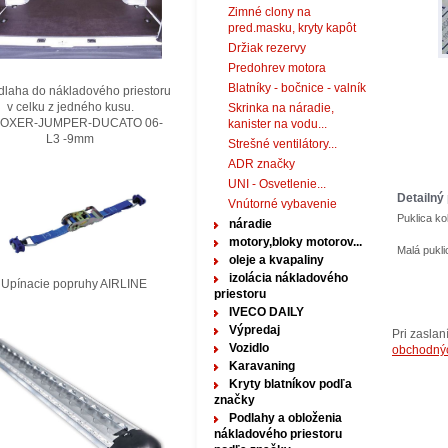
Zimné clony na
pred.masku, kryty kapôt
Držiak rezervy
Predohrev motora
Blatníky - bočnice - valník
laha do nákladového priestoru
elku z jedného kusu.
Skrinka na náradie,
XER-JUMPER-DUCATO 06-
kanister na vodu...
3 -9mm
Strešné ventilátory...
ADR značky
UNI - Osvetlenie...
Detailný 
Vnútorné vybavenie
Puklica k
náradie
motory,bloky motorov...
Malá pukli
oleje a kvapaliny
izolácia nákladového
nacie popruhy AIRLINE
priestoru
IVECO DAILY
Výpredaj
Pri zasla
Vozidlo
obchodný
Karavaning
Kryty blatníkov podľa
značky
Podlahy a obloženia
nákladového priestoru