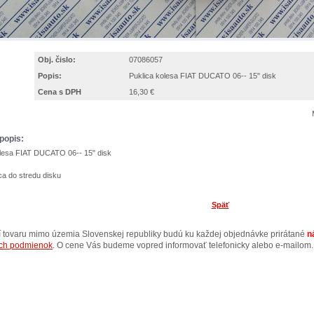
Obj. čislo:
07086057
Popis:
Puklica kolesa FIAT DUCATO 06-- 15" disk
Cena s DPH
16,30 €
popis:
olesa FIAT DUCATO 06-- 15" disk
ca do stredu disku
Späť
ní tovaru mimo územia Slovenskej republiky budú ku každej objednávke prirátané
n
ch podmienok
. O cene Vás budeme vopred informovať telefonicky alebo e-mailom.