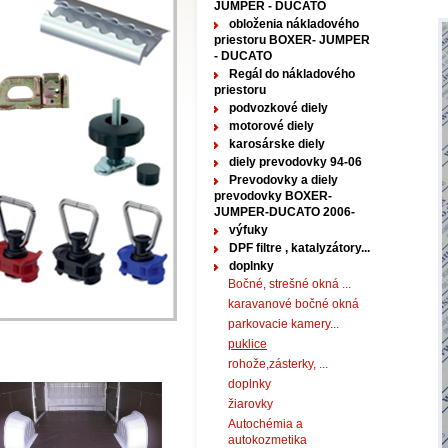
JUMPER - DUCATO
obloženia nákladového
priestoru BOXER- JUMPER
- DUCATO
Regál do nákladového
priestoru
podvozkové diely
motorové diely
karosárske diely
diely prevodovky 94-06
Prevodovky a diely
prevodovky BOXER-
JUMPER-DUCATO 2006-
výfuky
DPF filtre , katalyzátory...
doplnky
Bočné, strešné okná ...
karavanové bočné okná
parkovacie kamery...
puklice
rohože,zásterky, ...
doplnky
žiarovky
Autochémia a
autokozmetika