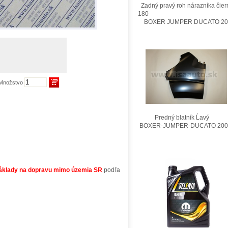
Zadný pravý roh nárazníka čier
180
BOXER JUMPER DUCATO 201
Množstvo
Predný blatník Ĺavý
BOXER-JUMPER-DUCATO 200
áklady na dopravu mimo územia SR
podľa