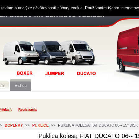
ií reklám a analýze návštevnosti súbory cookie. Používaním týchto interneto
E-shop
ník
rihlásiť
Registrácia
>
DOPLNKY
>>
PUKLICE
>>
PUKLICA KOLESA FIAT DUCATO 06-- 15" DISK
Puklica kolesa FIAT DUCATO 06-- 15