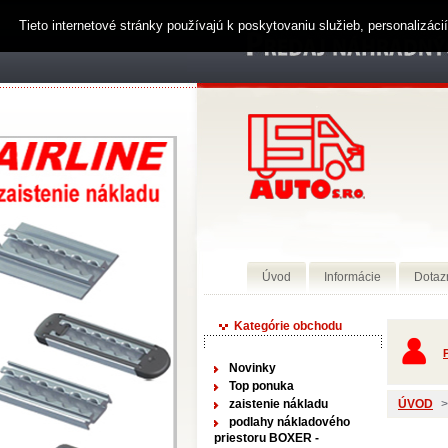
Tieto internetové stránky používajú k poskytovaniu služieb, personalizác
Úvod
Informácie
Dotaz
Kategórie obchodu
P
Novinky
Top ponuka
zaistenie nákladu
ÚVOD
>
podlahy nákladového
priestoru BOXER -