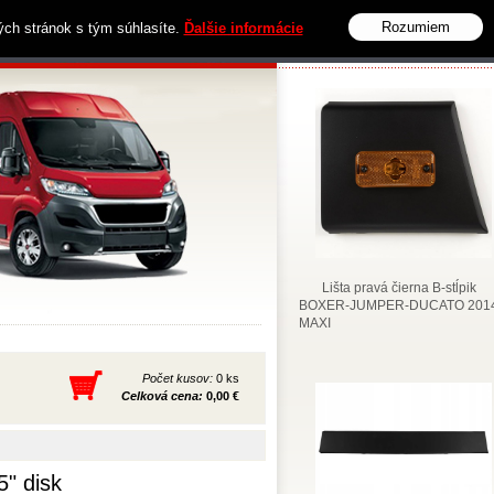
Rozumiem
vých stránok s tým súhlasíte.
Ďalšie informácie
Obchodné podmienky
Kontakt
Lišta pravá čierna B-stĺpik
BOXER-JUMPER-DUCATO 2014
MAXI
Počet kusov:
0 ks
Celková cena:
0,00 €
" disk