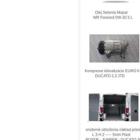
Olej Selenia Mopar
WR Forward 0W-30 5 L
Kompresor klimatizácie EURO 6
DUCATO 2,3 JTD
vnútorné obloženia náklad.pries
L 3 H 2 ----- 5mm Plast
BOXER - JUMPER - DUCATO 2