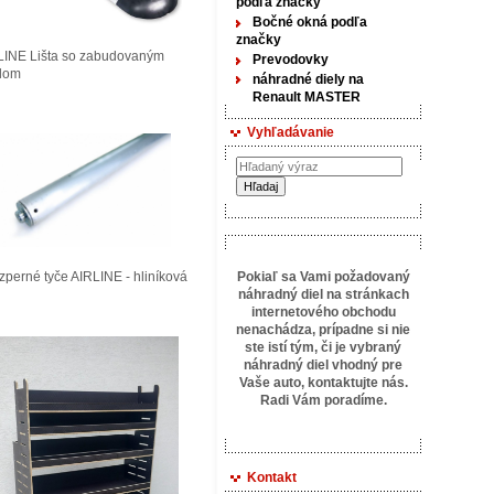
podľa značky
Bočné okná podľa
značky
LINE Lišta so zabudovaným
Prevodovky
tlom
náhradné diely na
Renault MASTER
Vyhľadávanie
perné tyče AIRLINE - hliníková
Pokiaľ sa Vami požadovaný
náhradný diel na stránkach
internetového obchodu
nenachádza, prípadne si nie
ste istí tým, či je vybraný
náhradný diel vhodný pre
Vaše auto, kontaktujte
nás.
Radi Vám poradíme.
Kontakt