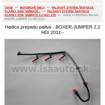
ÚVOD
>>
MOTOROVÉ DIELY
>>
PALIVOVÝ SYSTÉM, ŠKRTIACE
KLAPKY, EGR, SNÍMAČE...
>>
PALIVOVÝ SYSTÉM, ŠKRTIACE
KLAPKY, EGR, SNÍMAČE 2,2 HDI / JTD
>>
HADICA PREPADU PALIVA -
BOXER-JUMPER 2,2 HDI 2011--
Hadica prepadu paliva - BOXER-JUMPER 2,2
HDI 2011--