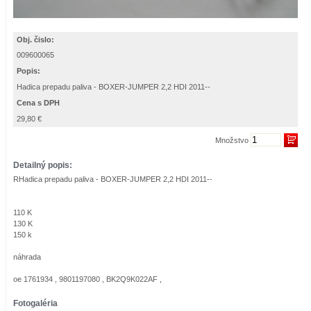
Obj. čislo:
009600065
Popis:
Hadica prepadu paliva - BOXER-JUMPER 2,2 HDI 2011--
Cena s DPH
29,80 €
Množstvo
Detailný popis:
RHadica prepadu paliva - BOXER-JUMPER 2,2 HDI 2011--
110 K
130 K
150 k
náhrada
oe 1761934 , 9801197080 , BK2Q9K022AF ,
Fotogaléria