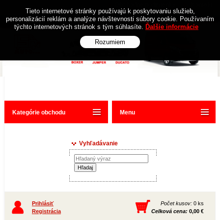
Obchodné podmienky
Kontakt
Tieto internetové stránky používajú k poskytovaniu služieb,
personalizácií reklám a analýze návštevnosti súbory cookie. Používaním
týchto internetových stránok s tým súhlasíte.
Ďalšie informácie
Rozumiem
Kategórie obchodu
Menu
Vyhľadávanie
Prihlásiť
Počet kusov:
0 ks
Registrácia
Celková cena:
0,00 €