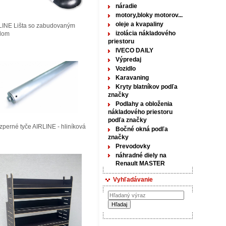
náradie
motory,bloky motorov...
oleje a kvapaliny
LINE Lišta so zabudovaným
izolácia nákladového
tlom
priestoru
IVECO DAILY
Výpredaj
Vozidlo
Karavaning
Kryty blatníkov podľa
značky
Podlahy a obloženia
nákladového priestoru
podľa značky
perné tyče AIRLINE - hliníková
Bočné okná podľa
značky
Prevodovky
náhradné diely na
Renault MASTER
Vyhľadávanie