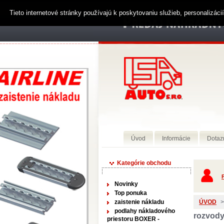
Tieto internetové stránky používajú k poskytovaniu služieb, personalizác
Úvod
Informácie
Dotaz
Kategórie obchodu
P
Novinky
Top ponuka
zaistenie nákladu
ÚVOD
>
podlahy nákladového
rozvody
priestoru BOXER -