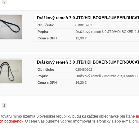
2
Drážkový remeň 3,0 JTD/HDI BOXER-JUMPER-DUCAT
Obj. čislo:
018810203
Popis:
Drážkový remeň 3,0 JTD/HDI BOXER-
Cena s DPH
12,90 €
Drážkový remeň 3,0 JTD/HDI BOXER-JUMPER-DUCAT
Obj. čislo:
020460202
Popis:
Drážkový remeň klimatizácie 3,0 jtd/h
Cena s DPH
16,20 €
2
ní tovaru mimo územia Slovenskej republiky budú ku každej objednávke prirátané
n
ch podmienok
. O cene Vás budeme vopred informovať telefonicky alebo e-mailom.