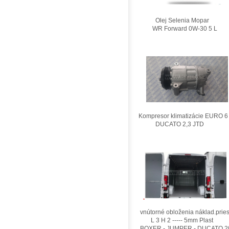
Olej Selenia Mopar
WR Forward 0W-30 5 L
Kompresor klimatizácie EURO 6
DUCATO 2,3 JTD
vnútorné obloženia náklad.pries
L 3 H 2 ----- 5mm Plast
BOXER - JUMPER - DUCATO 2