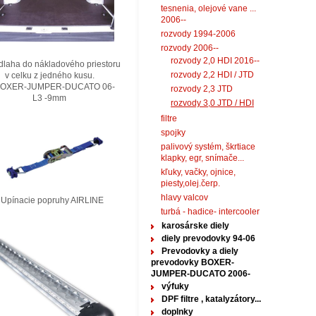
tesnenia, olejové vane ...
2006--
rozvody 1994-2006
rozvody 2006--
rozvody 2,0 HDI 2016--
laha do nákladového priestoru
rozvody 2,2 HDI / JTD
elku z jedného kusu.
XER-JUMPER-DUCATO 06-
rozvody 2,3 JTD
3 -9mm
rozvody 3,0 JTD / HDI
filtre
spojky
palivový systém, škrtiace
klapky, egr, snímače...
kľuky, vačky, ojnice,
piesty,olej.čerp.
hlavy valcov
nacie popruhy AIRLINE
turbá - hadice- intercooler
karosárske diely
diely prevodovky 94-06
Prevodovky a diely
prevodovky BOXER-
JUMPER-DUCATO 2006-
výfuky
DPF filtre , katalyzátory...
doplnky