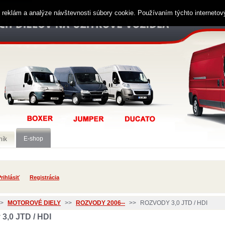
ií reklám a analýze návštevnosti súbory cookie. Používaním týchto interneto
E-shop
ník
rihlásiť
Registrácia
>
MOTOROVÉ DIELY
>>
ROZVODY 2006--
>>
ROZVODY 3,0 JTD / HDI
 3,0 JTD / HDI