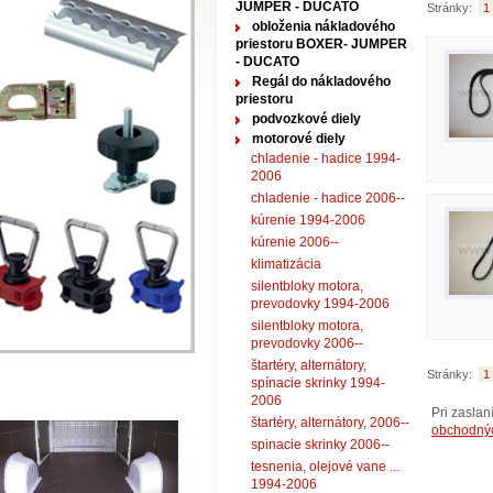
JUMPER - DUCATO
Stránky:
1
obloženia nákladového
priestoru BOXER- JUMPER
- DUCATO
Regál do nákladového
priestoru
podvozkové diely
motorové diely
chladenie - hadice 1994-
2006
chladenie - hadice 2006--
kúrenie 1994-2006
kúrenie 2006--
klimatizácia
silentbloky motora,
prevodovky 1994-2006
silentbloky motora,
prevodovky 2006--
štartéry, alternátory,
Stránky:
1
spínacie skrinky 1994-
2006
Pri zasla
štartéry, alternátory, 2006--
obchodný
spinacie skrinky 2006--
tesnenia, olejové vane ...
1994-2006