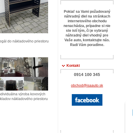
Pokiaľ sa Vami požadovaný
náhradný diel na stránkach
internetového obchodu
nenachádza, prípadne si nie
ste istí tým, či je vybraný
náhradný diel vhodný pre
Vaše auto, kontaktujte
nás.
ál do nákladového priestoru
Radi Vám poradíme.
Kontakt
0914 100 345
obchod@isaauto.sk
ividuálna výroba kovových
ladov nákladového priestoru