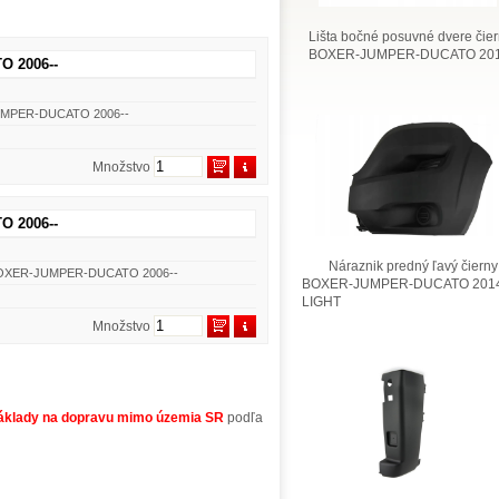
Lišta bočné posuvné dvere čie
BOXER-JUMPER-DUCATO 201
O 2006--
JUMPER-DUCATO 2006--
Množstvo
O 2006--
Náraznik predný ľavý čierny
di BOXER-JUMPER-DUCATO 2006--
BOXER-JUMPER-DUCATO 2014
LIGHT
Množstvo
áklady na dopravu mimo územia SR
podľa