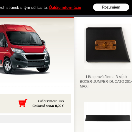
Rozumiem
vých stránok s tým súhlasíte.
Ďalšie informácie
Obchodné podmienky
Kontakt
Lišta pravá čierna B-stĺpik
BOXER-JUMPER-DUCATO 2014
MAXI
Počet kusov:
0 ks
Celková cena:
0,00 €