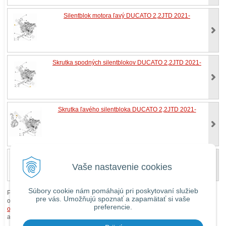
Silentblok motora ľavý DUCATO 2,2JTD 2021-
Skrutka spodných silentblokov DUCATO 2,2JTD 2021-
Skrutka ľavého silentbloka DUCATO 2,2JTD 2021-
POUŽITÝ DIEL-Skrutka spodného silentbloka DUCATO
2,2JTD 2021- kvalita B
Vaše nastavenie cookies
Súbory cookie nám pomáhajú pri poskytovaní služieb
Pri zaslaní tovaru mimo územia Slovenskej republiky budú ku každej
pre vás. Umožňujú spoznať a zapamätať si vaše
objednávke prirátané
náklady na dopravu mimo územia SR
podľa
preferencie.
obchodných podmienok
. O cene Vás budeme vopred informovať telefonicky
alebo e-mailom.