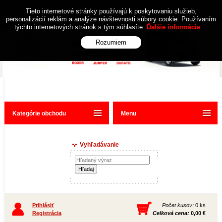
Obchodné podmienky
Kontakt
Tieto internetové stránky používajú k poskytovaniu služieb,
personalizácií reklám a analýze návštevnosti súbory cookie. Používaním
týchto internetových stránok s tým súhlasíte.
Ďalšie informácie
Rozumiem
Kategórie obchodu
Menu
Vyhľadávanie
Prihlásiť
Počet kusov:
0 ks
Registrácia
Celková cena:
0,00 €