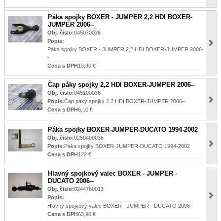
Páka spojky BOXER - JUMPER 2,2 HDI BOXER-
JUMPER 2006--
Obj. čislo:
045070036
Popis:
Páka spojky BOXER - JUMPER 2,2 HDI BOXER-JUMPER 2006-
-
Cena s DPH
13,90 €
Čap páky spojky 2,2 HDI BOXER-JUMPER 2006--
Obj. čislo:
045100036
Popis:
Čap páky spojky 2,2 HDI BOXER-JUMPER 2006--
Cena s DPH
6,10 €
Páka spojky BOXER-JUMPER-DUCATO 1994-2002
Obj. čislo:
0250400036
Popis:
Páka spojky BOXER-JUMPER-DUCATO 1994-2002
Cena s DPH
122 €
Hlavný spojkový valec BOXER - JUMPER -
DUCATO 2006--
Obj. čislo:
0244780013
Popis:
Hlavný spojkový valec BOXER - JUMPER - DUCATO 2006--
Cena s DPH
63,90 €