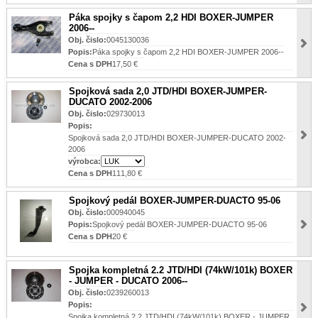
Páka spojky s čapom 2,2 HDI BOXER-JUMPER
2006--
Obj. čislo:
0045130036
Popis:
Páka spojky s čapom 2,2 HDI BOXER-JUMPER 2006--
Cena s DPH
17,50 €
Spojková sada 2,0 JTD/HDI BOXER-JUMPER-
DUCATO 2002-2006
Obj. čislo:
029730013
Popis:
Spojková sada 2,0 JTD/HDI BOXER-JUMPER-DUCATO 2002-
2006
výrobca:
Cena s DPH
111,80 €
Spojkový pedál BOXER-JUMPER-DUACTO 95-06
Obj. čislo:
000940045
Popis:
Spojkový pedál BOXER-JUMPER-DUACTO 95-06
Cena s DPH
20 €
Spojka kompletná 2.2 JTD/HDI (74kW/101k) BOXER
- JUMPER - DUCATO 2006--
Obj. čislo:
0239260013
Popis:
Spojka kompletná 2.2 JTD/HDI (74kW/101k) BOXER - JUMPER