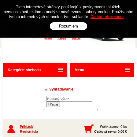
Obchodné podmienky
Kontakt
Tieto internetové stránky používajú k poskytovaniu služieb,
personalizácií reklám a analýze návštevnosti súbory cookie. Používaním
týchto internetových stránok s tým súhlasíte.
Ďalšie informácie
Rozumiem
Kategórie obchodu
Menu
Vyhľadávanie
Prihlásiť
Počet kusov:
0 ks
Registrácia
Celková cena:
0,00 €