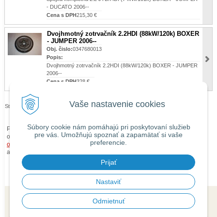
- DUCATO 2006--
Cena s DPH
215,30 €
Dvojhmotný zotrvačník 2.2HDI (88kW/120k) BOXER
- JUMPER 2006--
Obj. čislo:
0347680013
Popis:
Dvojhmotný zotrvačník 2.2HDI (88kW/120k) BOXER - JUMPER
2006--
Cena s DPH
328 €
Vaše nastavenie cookies
Stránky:
1
2
3
4
5
>|
Súbory cookie nám pomáhajú pri poskytovaní služieb
Pri zaslaní tovaru mimo územia Slovenskej republiky budú ku každej
pre vás. Umožňujú spoznať a zapamätať si vaše
objednávke prirátané
náklady na dopravu mimo územia SR
podľa
preferencie.
obchodných podmienok
. O cene Vás budeme vopred informovať telefonicky
alebo e-mailom.
Prijať
Nastaviť
Odmietnuť
© 2026 isaauto.sk •
tvorba eshopu cez UNIobchod
,
webhosting
spoločnosti
WEBYGROUP