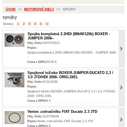
ÚVOD
>>
MOTOROVÉ DIELY
>>
SPOJKY
spojky
Stránky:
1
2
3
4
5
>|
Spojka kompletná 2.2HDI (88kW/120k) BOXER -
JUMPER 2006--
Obj. čislo:
0347670013
Popis:
Spojka kompletná 2.2HDI (88kW/120k) BOXER - JUMPER 2006-
-
Cena s DPH
159,90 €
Spojkové ložisko BOXER-JUMPER-DUCATO 2,3 /
3,0 JTD/HDI 2006- ORIG.DIEL
Obj. čislo:
013112036
Popis:
Spojkové ložisko BOXER-JUMPER-DUCATO 2,3 / 3,0 JTD/HDI
2006- ORIG.DIEL
Cena s DPH
96 €
Veniec zotrvačníku FIAT Ducato 2.3 JTD
Obj. čislo:
1110790646
Popis:
Veniec zotrvačníku FIAT Ducato 2.3 JTD
Cena s DPH
40 €