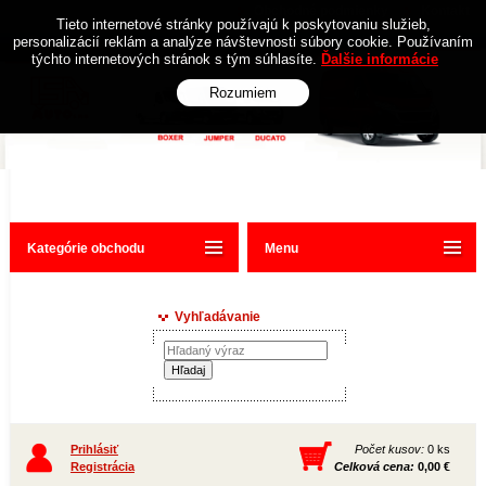
Obchodné podmienky
Kontakt
Tieto internetové stránky používajú k poskytovaniu služieb,
personalizácií reklám a analýze návštevnosti súbory cookie. Používaním
týchto internetových stránok s tým súhlasíte.
Ďalšie informácie
Rozumiem
Kategórie obchodu
Menu
Vyhľadávanie
Prihlásiť
Počet kusov:
0 ks
Registrácia
Celková cena:
0,00 €