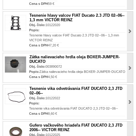
Cena s DPH
59 €
Tesnenie hlavy valcov FIAT Ducato 2.3 JTD 02--06--
1,3 mm VICTOR REINZ
Obj. čislo:
10122020
Popis:
Tesnenie hlavy valcov FIAT Ducato 2.3 JTD 02--06-- 1,3 mm
VICTOR REINZ
Cena s DPH
47,20 €
Zátka nalievacieho hrdla oleja BOXER-JUMPER-
DUCATO
Obj. čislo:
003890072
Popis:
Zátka nalievacieho hrdla oleja BOXER-JUMPER-DUCATO
Cena s DPH
4,50 €
Tesnenie vika odvetrávania FIAT DUCATO 2,3 JTD
02--06--
Obj. čislo:
10122022
Popis:
Tesnenie vika odvetrávania FIAT DUCATO 2,3 JTD 02--06--
Cena s DPH
8,60 €
Gufero vačkového hriadeľa FIAT DUCATO 2,3 JTD
2006-- VICTOR REINZ
Obj. čislo:
10122025