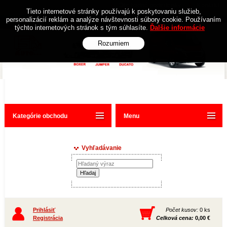
Obchodné podmienky
Kontakt
Tieto internetové stránky používajú k poskytovaniu služieb,
personalizácií reklám a analýze návštevnosti súbory cookie. Používaním
týchto internetových stránok s tým súhlasíte.
Ďalšie informácie
Rozumiem
Kategórie obchodu
Menu
Vyhľadávanie
Prihlásiť
Počet kusov:
0 ks
Registrácia
Celková cena:
0,00 €