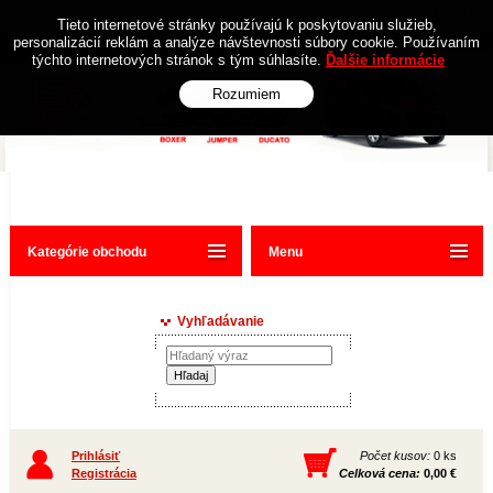
Obchodné podmienky
Kontakt
Tieto internetové stránky používajú k poskytovaniu služieb,
personalizácií reklám a analýze návštevnosti súbory cookie. Používaním
týchto internetových stránok s tým súhlasíte.
Ďalšie informácie
Rozumiem
Kategórie obchodu
Menu
Vyhľadávanie
Prihlásiť
Počet kusov:
0 ks
Registrácia
Celková cena:
0,00 €