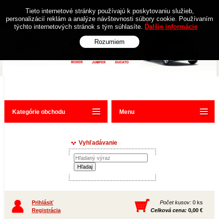
Obchodné podmienky
Kontakt
Tieto internetové stránky používajú k poskytovaniu služieb,
personalizácií reklám a analýze návštevnosti súbory cookie. Používaním
týchto internetových stránok s tým súhlasíte.
Ďalšie informácie
Rozumiem
Kategórie obchodu
Menu
Vyhľadávanie
Prihlásiť
Počet kusov:
0 ks
Registrácia
Celková cena:
0,00 €