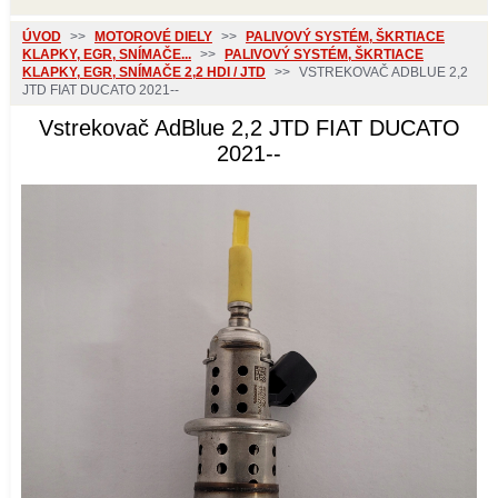
ÚVOD
>>
MOTOROVÉ DIELY
>>
PALIVOVÝ SYSTÉM, ŠKRTIACE
KLAPKY, EGR, SNÍMAČE...
>>
PALIVOVÝ SYSTÉM, ŠKRTIACE
KLAPKY, EGR, SNÍMAČE 2,2 HDI / JTD
>>
VSTREKOVAČ ADBLUE 2,2
JTD FIAT DUCATO 2021--
Vstrekovač AdBlue 2,2 JTD FIAT DUCATO
2021--