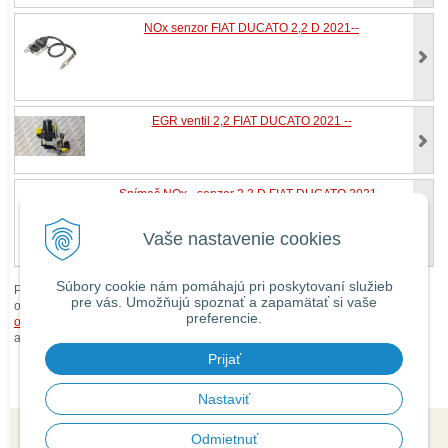
NOx senzor FIAT DUCATO 2,2 D 2021--
EGR ventil 2,2 FIAT DUCATO 2021 --
Snímač NOx - senzor 2,2 D FIAT DUCATO 2021--
ORIG.DIEL
Vaše nastavenie cookies
Súbory cookie nám pomáhajú pri poskytovaní služieb
Pri zaslaní tovaru mimo územia Slovenskej republiky budú ku každej
pre vás. Umožňujú spoznať a zapamätať si vaše
objednávke prirátané
náklady na dopravu mimo územia SR
podľa
preferencie.
obchodných podmienok
. O cene Vás budeme vopred informovať telefonicky
alebo e-mailom.
Prijať
Nastaviť
Odmietnuť
© 2026 isaauto.sk •
tvorba eshopu cez UNIobchod
,
webhosting
spoločnosti