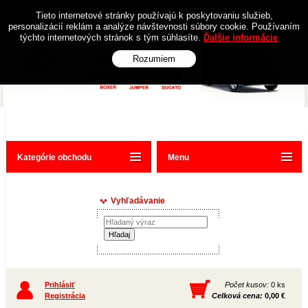
Obchodné podmienky
Kontakt
Tieto internetové stránky používajú k poskytovaniu služieb,
personalizácií reklám a analýze návštevnosti súbory cookie. Používaním
týchto internetových stránok s tým súhlasíte.
Ďalšie informácie
Rozumiem
Kategórie obchodu
Menu
Vyhľadávanie
Prihlásiť
Počet kusov:
0 ks
Registrácia
Celková cena:
0,00 €