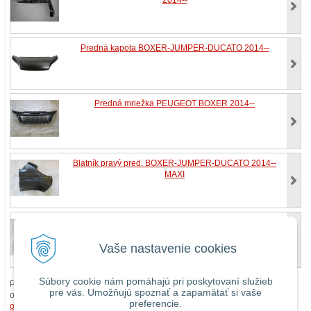
Predná kapota BOXER-JUMPER-DUCATO 2014--
Predná mriežka PEUGEOT BOXER 2014--
Blatník pravý pred. BOXER-JUMPER-DUCATO 2014--
MAXI
Blatník ľavý predný BOXER-JUMPER-DUCATO 2014--
MAXI
Vaše nastavenie cookies
Súbory cookie nám pomáhajú pri poskytovaní služieb
Pri zaslaní tovaru mimo územia Slovenskej republiky budú ku každej
pre vás. Umožňujú spoznať a zapamätať si vaše
objednávke prirátané
náklady na dopravu mimo územia SR
podľa
preferencie.
obchodných podmienok
. O cene Vás budeme vopred informovať telefonicky