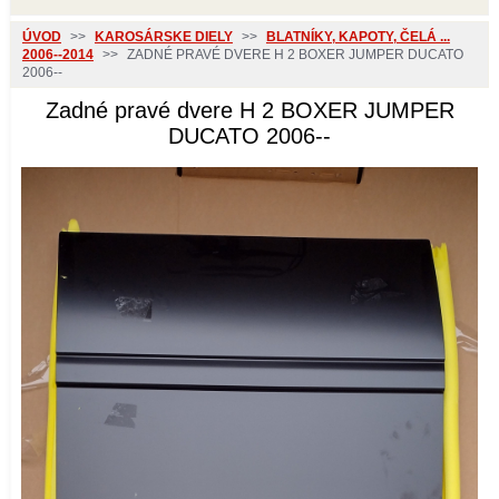
ÚVOD
>>
KAROSÁRSKE DIELY
>>
BLATNÍKY, KAPOTY, ČELÁ ...
2006--2014
>>
ZADNÉ PRAVÉ DVERE H 2 BOXER JUMPER DUCATO
2006--
Zadné pravé dvere H 2 BOXER JUMPER
DUCATO 2006--