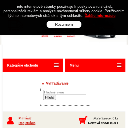
Obchodné podmienky
Kontakt
Tieto internetové stránky používajú k poskytovaniu služieb,
personalizácií reklám a analýze návštevnosti súbory cookie. Používaním
týchto internetových stránok s tým súhlasíte.
Ďalšie informácie
Rozumiem
Kategórie obchodu
Menu
Vyhľadávanie
Prihlásiť
Počet kusov:
0 ks
Registrácia
Celková cena:
0,00 €