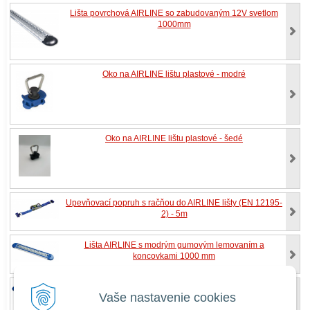
Lišta povrchová AIRLINE so zabudovaným 12V svetlom
1000mm
Oko na AIRLINE lištu plastové - modré
Oko na AIRLINE lištu plastové - šedé
Upevňovací popruh s račňou do AIRLINE lišty (EN 12195-
2) - 5m
Lišta AIRLINE s modrým gumovým lemovaním a
koncovkami 1000 mm
Lišta AIRLINE s modrým gumovým lemovaním a
Vaše nastavenie cookies
koncovkami 3000 mm